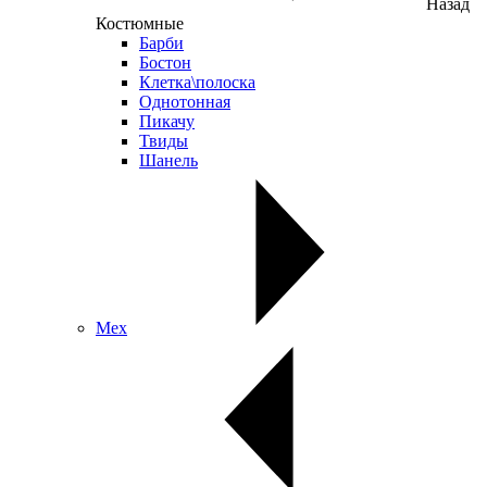
Назад
Костюмные
Барби
Бостон
Клетка\полоска
Однотонная
Пикачу
Твиды
Шанель
Мех