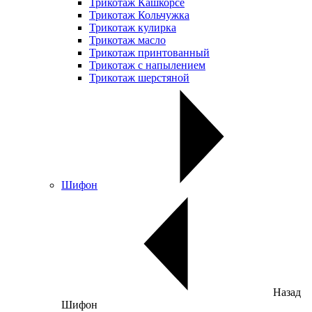
Трикотаж Кашкорсе
Трикотаж Кольчужка
Трикотаж кулирка
Трикотаж масло
Трикотаж принтованный
Трикотаж с напылением
Трикотаж шерстяной
Шифон
Назад
Шифон