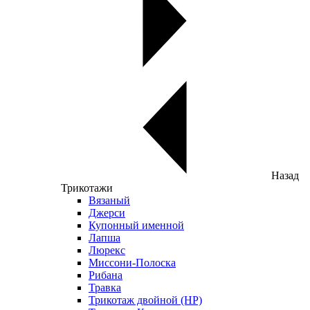
Назад
Трикотажи
Вязаный
Джерси
Купонный именной
Лапша
Люрекс
Миссони-Полоска
Рибана
Травка
Трикотаж двойной (НР)