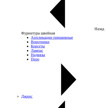
Назад
Фурнитура швейная
Аппликации пришивные
Воротники
Корсеты
Лампас
Надвязы
Перо
Джинс