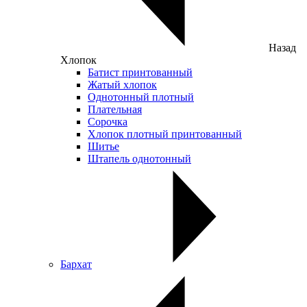
Назад
Хлопок
Батист принтованный
Жатый хлопок
Однотонный плотный
Плательная
Сорочка
Хлопок плотный принтованный
Шитье
Штапель однотонный
Бархат