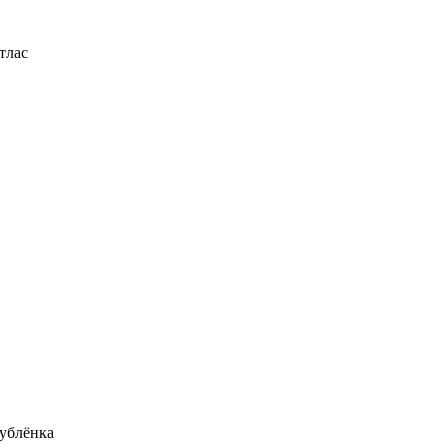
тлас
ублёнка