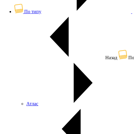
По типу
Назад
По
Атлас