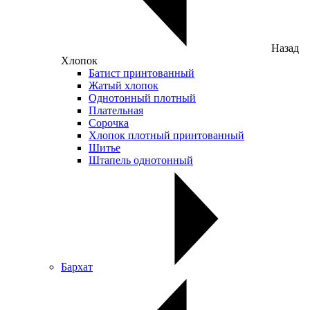
Назад
Хлопок
Батист принтованный
Жатый хлопок
Однотонный плотный
Плательная
Сорочка
Хлопок плотный принтованный
Шитье
Штапель однотонный
Бархат