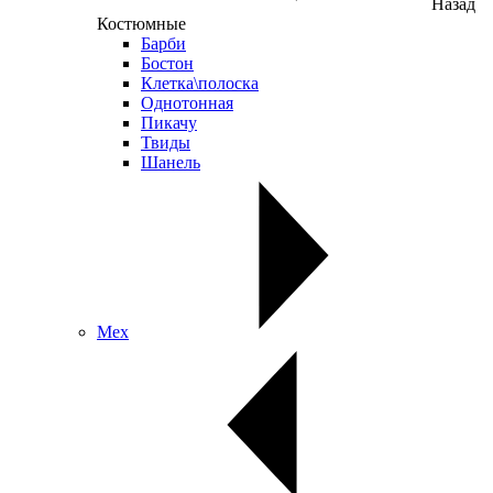
Назад
Костюмные
Барби
Бостон
Клетка\полоска
Однотонная
Пикачу
Твиды
Шанель
Мех