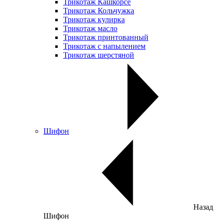
Трикотаж Кашкорсе
Трикотаж Кольчужка
Трикотаж кулирка
Трикотаж масло
Трикотаж принтованный
Трикотаж с напылением
Трикотаж шерстяной
Шифон
Назад
Шифон