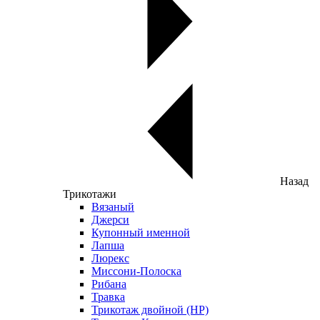
Назад
Трикотажи
Вязаный
Джерси
Купонный именной
Лапша
Люрекс
Миссони-Полоска
Рибана
Травка
Трикотаж двойной (НР)