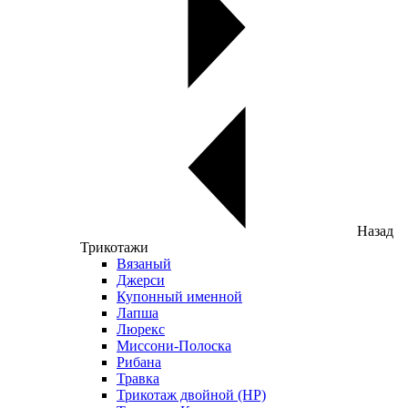
Назад
Трикотажи
Вязаный
Джерси
Купонный именной
Лапша
Люрекс
Миссони-Полоска
Рибана
Травка
Трикотаж двойной (НР)