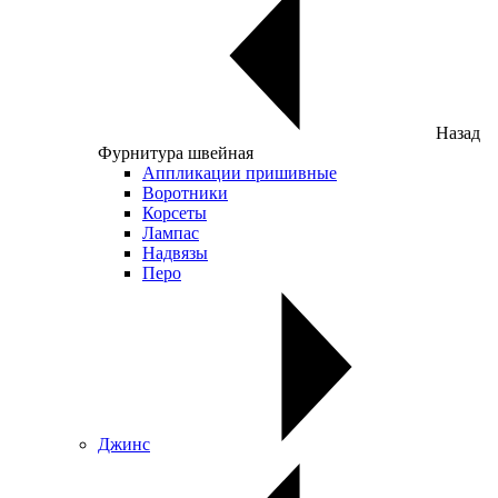
Назад
Фурнитура швейная
Аппликации пришивные
Воротники
Корсеты
Лампас
Надвязы
Перо
Джинс