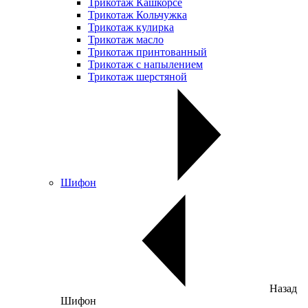
Трикотаж Кашкорсе
Трикотаж Кольчужка
Трикотаж кулирка
Трикотаж масло
Трикотаж принтованный
Трикотаж с напылением
Трикотаж шерстяной
Шифон
Назад
Шифон