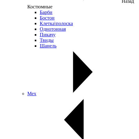
Назад
Костюмные
Барби
Бостон
Клетка\полоска
Однотонная
Пикачу
Твиды
Шанель
Мех