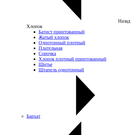
Назад
Хлопок
Батист принтованный
Жатый хлопок
Однотонный плотный
Плательная
Сорочка
Хлопок плотный принтованный
Шитье
Штапель однотонный
Бархат