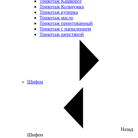
Трикотаж Кашкорсе
Трикотаж Кольчужка
Трикотаж кулирка
Трикотаж масло
Трикотаж принтованный
Трикотаж с напылением
Трикотаж шерстяной
Шифон
Назад
Шифон