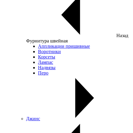
Назад
Фурнитура швейная
Аппликации пришивные
Воротники
Корсеты
Лампас
Надвязы
Перо
Джинс