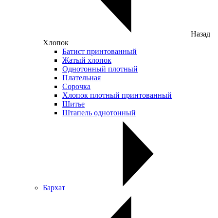
Назад
Хлопок
Батист принтованный
Жатый хлопок
Однотонный плотный
Плательная
Сорочка
Хлопок плотный принтованный
Шитье
Штапель однотонный
Бархат