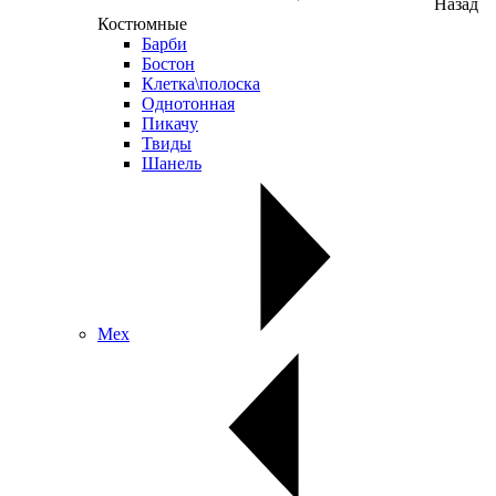
Назад
Костюмные
Барби
Бостон
Клетка\полоска
Однотонная
Пикачу
Твиды
Шанель
Мех