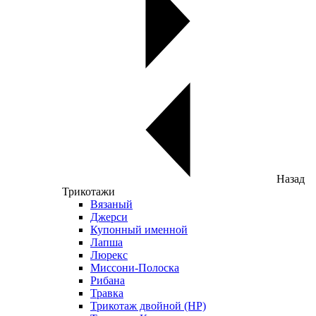
Назад
Трикотажи
Вязаный
Джерси
Купонный именной
Лапша
Люрекс
Миссони-Полоска
Рибана
Травка
Трикотаж двойной (НР)