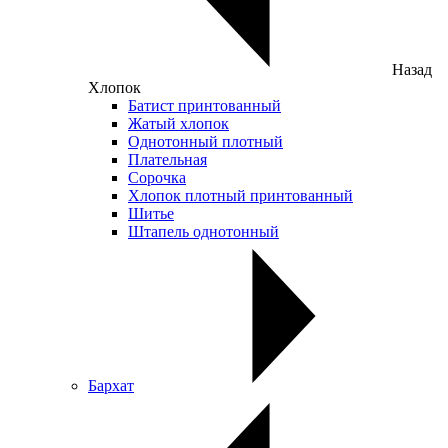
Назад
Хлопок
Батист принтованный
Жатый хлопок
Однотонный плотный
Плательная
Сорочка
Хлопок плотный принтованный
Шитье
Штапель однотонный
Бархат