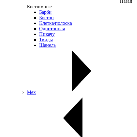
Назад
Костюмные
Барби
Бостон
Клетка\полоска
Однотонная
Пикачу
Твиды
Шанель
Мех