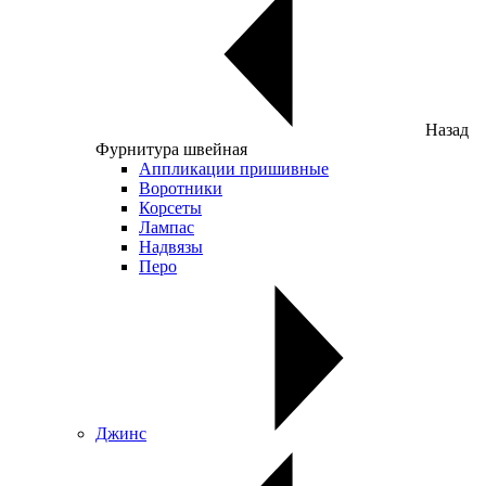
Назад
Фурнитура швейная
Аппликации пришивные
Воротники
Корсеты
Лампас
Надвязы
Перо
Джинс