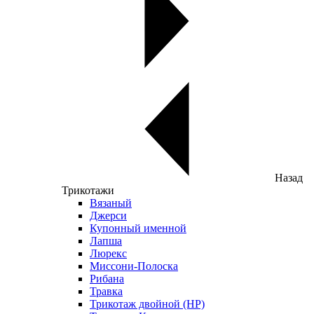
Назад
Трикотажи
Вязаный
Джерси
Купонный именной
Лапша
Люрекс
Миссони-Полоска
Рибана
Травка
Трикотаж двойной (НР)