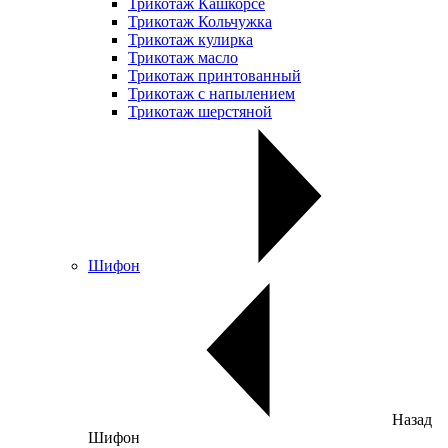
Трикотаж Кашкорсе
Трикотаж Кольчужка
Трикотаж кулирка
Трикотаж масло
Трикотаж принтованный
Трикотаж с напылением
Трикотаж шерстяной
Шифон
Назад
Шифон