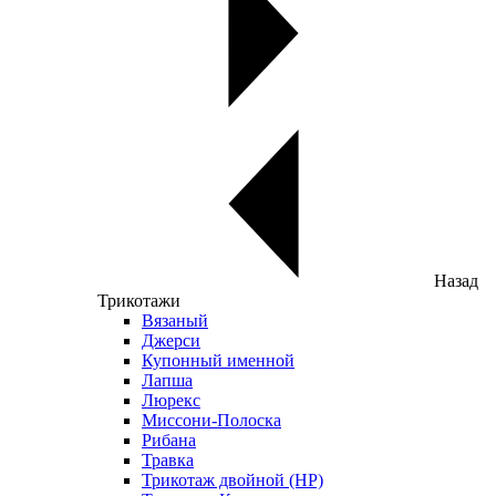
Назад
Трикотажи
Вязаный
Джерси
Купонный именной
Лапша
Люрекс
Миссони-Полоска
Рибана
Травка
Трикотаж двойной (НР)