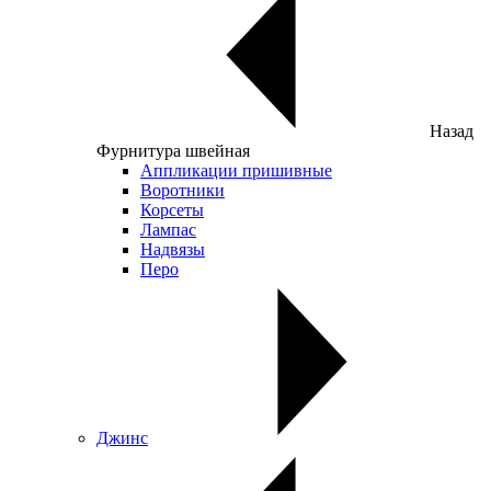
Назад
Фурнитура швейная
Аппликации пришивные
Воротники
Корсеты
Лампас
Надвязы
Перо
Джинс