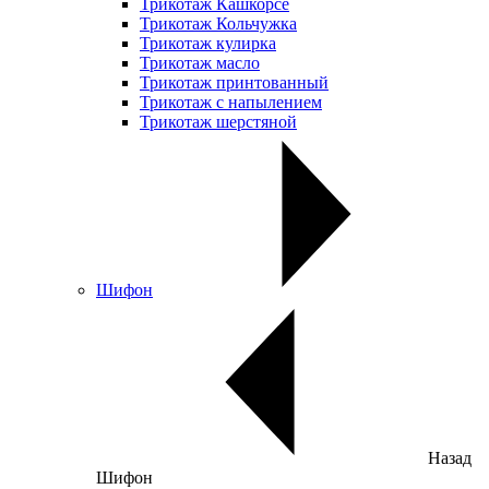
Трикотаж Кашкорсе
Трикотаж Кольчужка
Трикотаж кулирка
Трикотаж масло
Трикотаж принтованный
Трикотаж с напылением
Трикотаж шерстяной
Шифон
Назад
Шифон