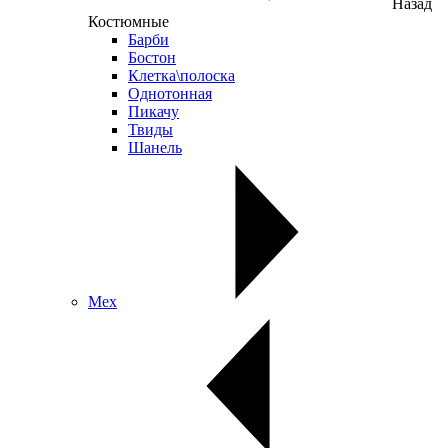
Назад
Костюмные
Барби
Бостон
Клетка\полоска
Однотонная
Пикачу
Твиды
Шанель
Мех