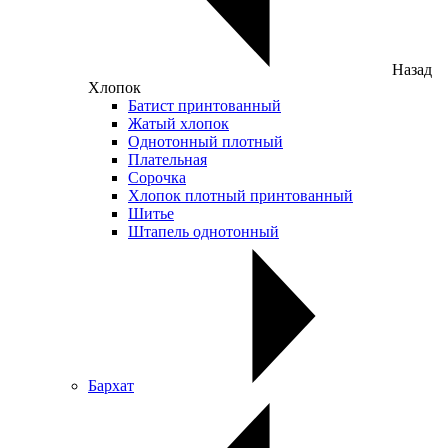
Назад
Хлопок
Батист принтованный
Жатый хлопок
Однотонный плотный
Плательная
Сорочка
Хлопок плотный принтованный
Шитье
Штапель однотонный
Бархат