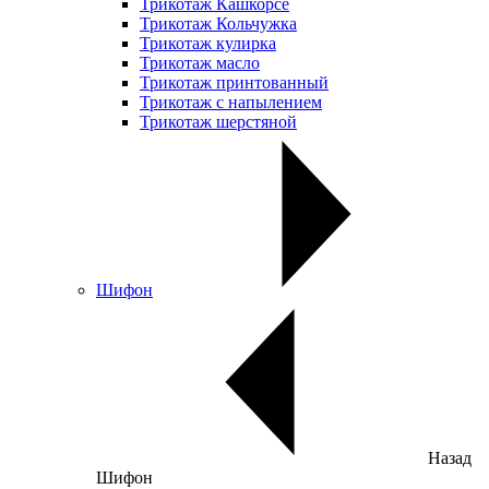
Трикотаж Кашкорсе
Трикотаж Кольчужка
Трикотаж кулирка
Трикотаж масло
Трикотаж принтованный
Трикотаж с напылением
Трикотаж шерстяной
Шифон
Назад
Шифон