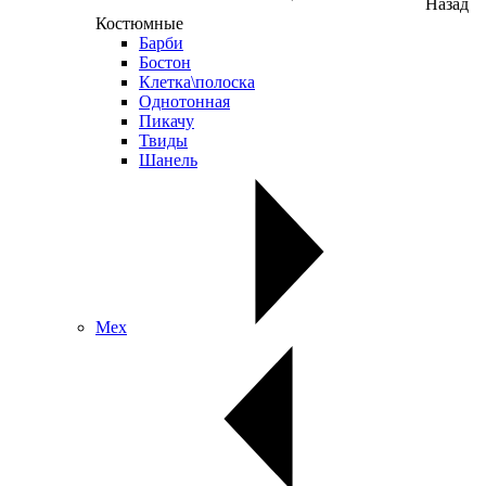
Назад
Костюмные
Барби
Бостон
Клетка\полоска
Однотонная
Пикачу
Твиды
Шанель
Мех