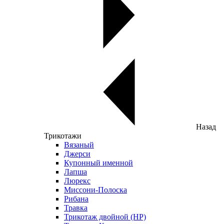
Назад
Трикотажи
Вязаный
Джерси
Купонный именной
Лапша
Люрекс
Миссони-Полоска
Рибана
Травка
Трикотаж двойной (НР)