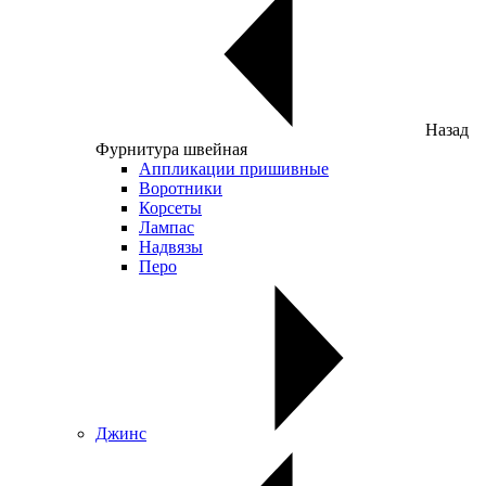
Назад
Фурнитура швейная
Аппликации пришивные
Воротники
Корсеты
Лампас
Надвязы
Перо
Джинс