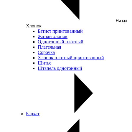
Назад
Хлопок
Батист принтованный
Жатый хлопок
Однотонный плотный
Плательная
Сорочка
Хлопок плотный принтованный
Шитье
Штапель однотонный
Бархат