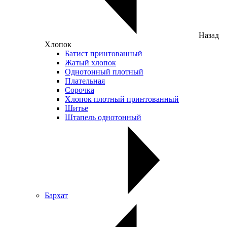
Назад
Хлопок
Батист принтованный
Жатый хлопок
Однотонный плотный
Плательная
Сорочка
Хлопок плотный принтованный
Шитье
Штапель однотонный
Бархат