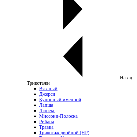
Назад
Трикотажи
Вязаный
Джерси
Купонный именной
Лапша
Люрекс
Миссони-Полоска
Рибана
Травка
Трикотаж двойной (НР)