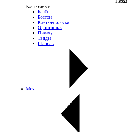
Назад
Костюмные
Барби
Бостон
Клетка\полоска
Однотонная
Пикачу
Твиды
Шанель
Мех