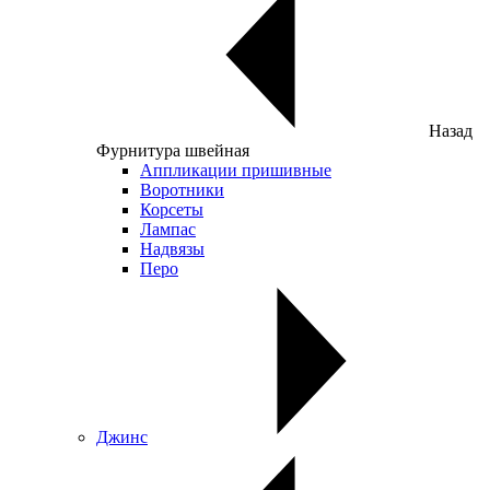
Назад
Фурнитура швейная
Аппликации пришивные
Воротники
Корсеты
Лампас
Надвязы
Перо
Джинс