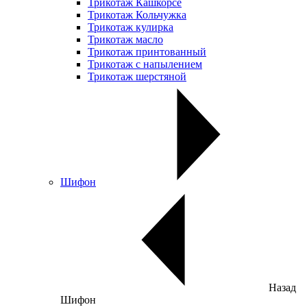
Трикотаж Кашкорсе
Трикотаж Кольчужка
Трикотаж кулирка
Трикотаж масло
Трикотаж принтованный
Трикотаж с напылением
Трикотаж шерстяной
Шифон
Назад
Шифон