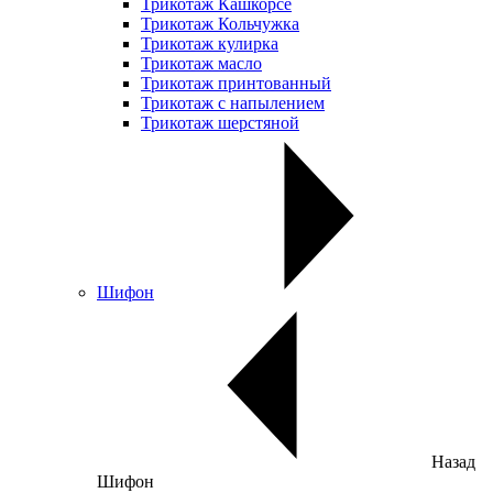
Трикотаж Кашкорсе
Трикотаж Кольчужка
Трикотаж кулирка
Трикотаж масло
Трикотаж принтованный
Трикотаж с напылением
Трикотаж шерстяной
Шифон
Назад
Шифон