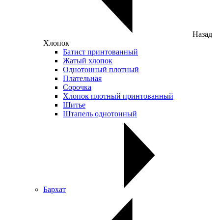
Назад
Хлопок
Батист принтованный
Жатый хлопок
Однотонный плотный
Плательная
Сорочка
Хлопок плотный принтованный
Шитье
Штапель однотонный
Бархат