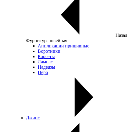
Назад
Фурнитура швейная
Аппликации пришивные
Воротники
Корсеты
Лампас
Надвязы
Перо
Джинс