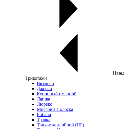
Назад
Трикотажи
Вязаный
Джерси
Купонный именной
Лапша
Люрекс
Миссони-Полоска
Рибана
Травка
Трикотаж двойной (НР)