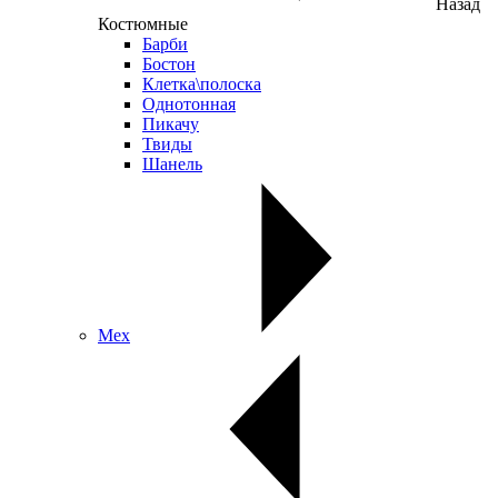
Назад
Костюмные
Барби
Бостон
Клетка\полоска
Однотонная
Пикачу
Твиды
Шанель
Мех