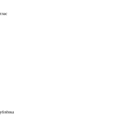
тлас
ублёнка