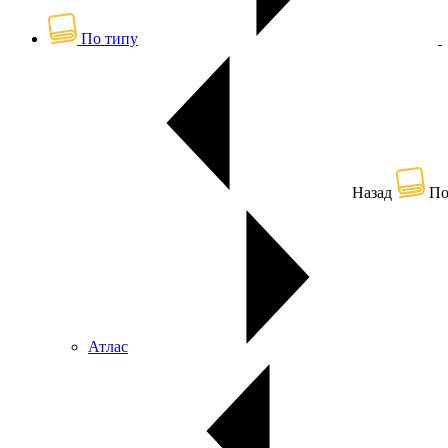
По типу
Назад
По
Атлас