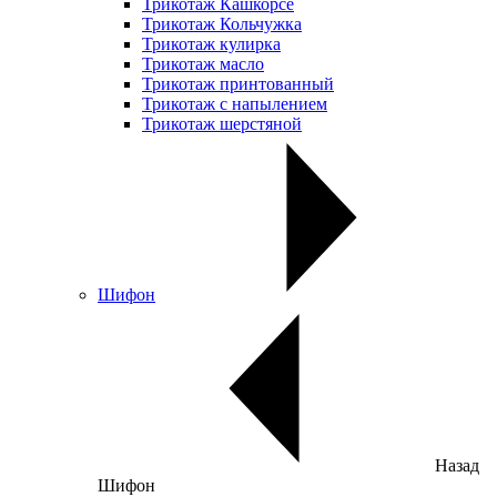
Трикотаж Кашкорсе
Трикотаж Кольчужка
Трикотаж кулирка
Трикотаж масло
Трикотаж принтованный
Трикотаж с напылением
Трикотаж шерстяной
Шифон
Назад
Шифон