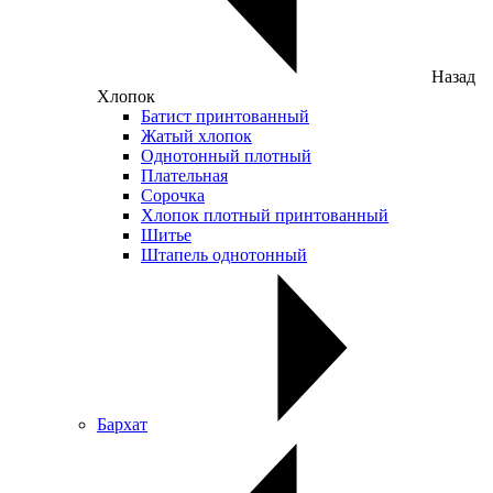
Назад
Хлопок
Батист принтованный
Жатый хлопок
Однотонный плотный
Плательная
Сорочка
Хлопок плотный принтованный
Шитье
Штапель однотонный
Бархат