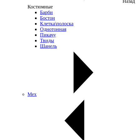
Назад
Костюмные
Барби
Бостон
Клетка\полоска
Однотонная
Пикачу
Твиды
Шанель
Мех