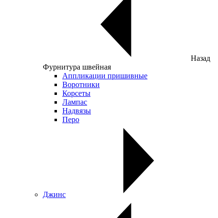
Назад
Фурнитура швейная
Аппликации пришивные
Воротники
Корсеты
Лампас
Надвязы
Перо
Джинс