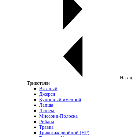
Назад
Трикотажи
Вязаный
Джерси
Купонный именной
Лапша
Люрекс
Миссони-Полоска
Рибана
Травка
Трикотаж двойной (НР)