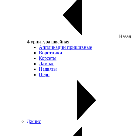
Назад
Фурнитура швейная
Аппликации пришивные
Воротники
Корсеты
Лампас
Надвязы
Перо
Джинс