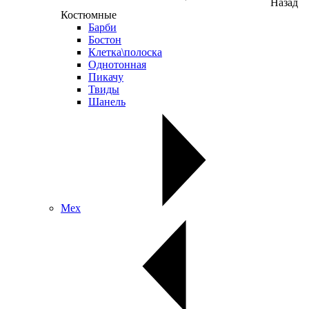
Назад
Костюмные
Барби
Бостон
Клетка\полоска
Однотонная
Пикачу
Твиды
Шанель
Мех