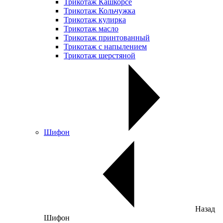
Трикотаж Кашкорсе
Трикотаж Кольчужка
Трикотаж кулирка
Трикотаж масло
Трикотаж принтованный
Трикотаж с напылением
Трикотаж шерстяной
Шифон
Назад
Шифон