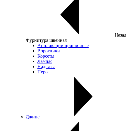
Назад
Фурнитура швейная
Аппликации пришивные
Воротники
Корсеты
Лампас
Надвязы
Перо
Джинс