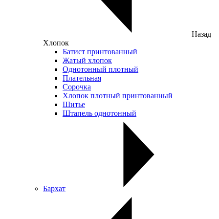
Назад
Хлопок
Батист принтованный
Жатый хлопок
Однотонный плотный
Плательная
Сорочка
Хлопок плотный принтованный
Шитье
Штапель однотонный
Бархат