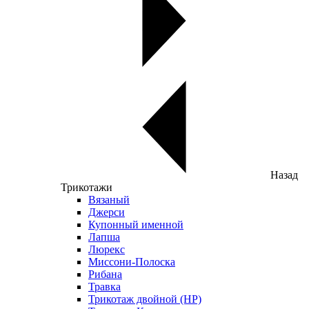
Назад
Трикотажи
Вязаный
Джерси
Купонный именной
Лапша
Люрекс
Миссони-Полоска
Рибана
Травка
Трикотаж двойной (НР)