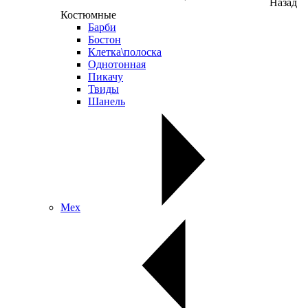
Назад
Костюмные
Барби
Бостон
Клетка\полоска
Однотонная
Пикачу
Твиды
Шанель
Мех